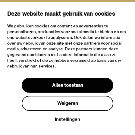
Als je zeker bent dat het webadres correct is,
Deze website maakt gebruik van cookies
maar je toch een foutmelding krijgt, neem dan
We gebruiken cookies om content en advertenties te
contact op met
Sitebeheerder
.
personaliseren, om functies voor social media te bieden en om
ons websiteverkeer te analyseren. Ook delen we informatie
over uw gebruik van onze site met onze partners voor social
Bedankt.
media, adverteren en analyse. Deze partners kunnen deze
gegevens combineren met andere informatie die u aan ze
heeft verstrekt of die ze hebben verzameld op basis van uw
gebruik van hun services.
Alles toestaan
Weigeren
Instellingen
Inloggen