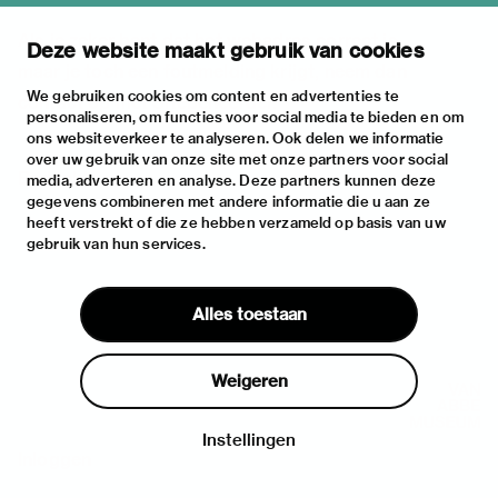
Als je zeker bent dat het webadres correct is,
Deze website maakt gebruik van cookies
maar je toch een foutmelding krijgt, neem dan
We gebruiken cookies om content en advertenties te
contact op met
Sitebeheerder
.
personaliseren, om functies voor social media te bieden en om
ons websiteverkeer te analyseren. Ook delen we informatie
over uw gebruik van onze site met onze partners voor social
Bedankt.
media, adverteren en analyse. Deze partners kunnen deze
gegevens combineren met andere informatie die u aan ze
heeft verstrekt of die ze hebben verzameld op basis van uw
gebruik van hun services.
Alles toestaan
Weigeren
Instellingen
Inloggen