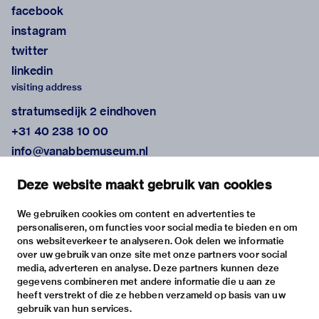
facebook
instagram
twitter
linkedin
visiting address
stratumsedijk 2 eindhoven
+31 40 238 10 00
info@vanabbemuseum.nl
plan your visit
Deze website maakt gebruik van cookies
exhibitions
activities
We gebruiken cookies om content en advertenties te
personaliseren, om functies voor social media te bieden en om
practical information
ons websiteverkeer te analyseren. Ook delen we informatie
about
over uw gebruik van onze site met onze partners voor social
media, adverteren en analyse. Deze partners kunnen deze
the museum
gegevens combineren met andere informatie die u aan ze
the collection
heeft verstrekt of die ze hebben verzameld op basis van uw
gebruik van hun services.
foundations & partners