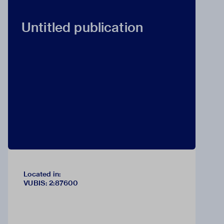
Untitled publication
Located in:
VUBIS
:
2:87600