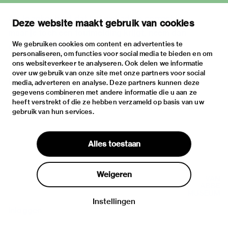
Als je zeker bent dat het webadres correct is,
Deze website maakt gebruik van cookies
maar je toch een foutmelding krijgt, neem dan
We gebruiken cookies om content en advertenties te
contact op met
Sitebeheerder
.
personaliseren, om functies voor social media te bieden en om
ons websiteverkeer te analyseren. Ook delen we informatie
over uw gebruik van onze site met onze partners voor social
Bedankt.
media, adverteren en analyse. Deze partners kunnen deze
gegevens combineren met andere informatie die u aan ze
heeft verstrekt of die ze hebben verzameld op basis van uw
gebruik van hun services.
Alles toestaan
Weigeren
Instellingen
Inloggen