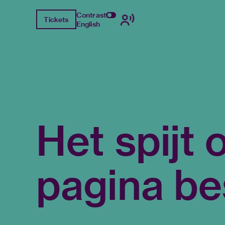
Contrast
Tickets
English
Het spijt
pagina be