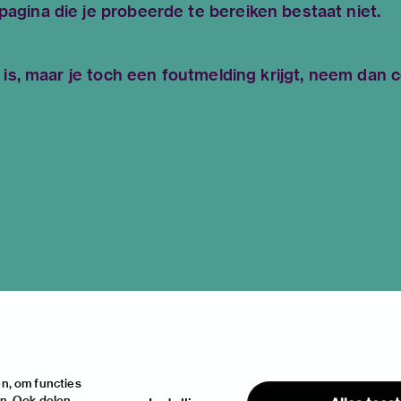
gina die je probeerde te bereiken bestaat niet.
 is, maar je toch een foutmelding krijgt, neem dan 
n, om functies
en. Ook delen