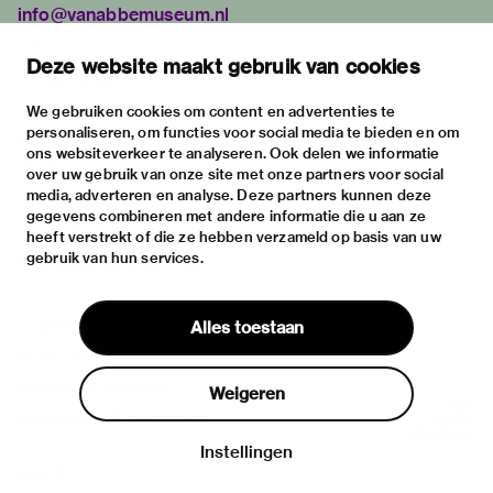
info@vanabbemuseum.nl
plan your visit
Deze website maakt gebruik van cookies
exhibitions
activities
We gebruiken cookies om content en advertenties te
personaliseren, om functies voor social media te bieden en om
practical information
ons websiteverkeer te analyseren. Ook delen we informatie
about
over uw gebruik van onze site met onze partners voor social
media, adverteren en analyse. Deze partners kunnen deze
the museum
gegevens combineren met andere informatie die u aan ze
the collection
heeft verstrekt of die ze hebben verzameld op basis van uw
gebruik van hun services.
foundations & partners
contact
Alles toestaan
house rules
privacy & cookies
Weigeren
disclaimer & colophon
Instellingen
Log in