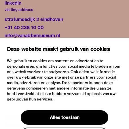
linkedin
visiting address
stratumsedijk 2 eindhoven
+31 40 238 10 00
info@vanabbemuseum.nl
plan your visit
Deze website maakt gebruik van cookies
exhibitions
activities
We gebruiken cookies om content en advertenties te
personaliseren, om functies voor social media te bieden en om
practical information
ons websiteverkeer te analyseren. Ook delen we informatie
about
over uw gebruik van onze site met onze partners voor social
media, adverteren en analyse. Deze partners kunnen deze
the museum
gegevens combineren met andere informatie die u aan ze
the collection
heeft verstrekt of die ze hebben verzameld op basis van uw
gebruik van hun services.
foundations & partners
contact
Alles toestaan
house rules