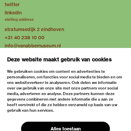
twitter
linkedin
visiting address
stratumsedijk 2 eindhoven
+31 40 238 10 00
info@vanabbemuseum.nl
plan your visit
Deze website maakt gebruik van cookies
exhibitions
activities
We gebruiken cookies om content en advertenties te
personaliseren, om functies voor social media te bieden en om
practical information
ons websiteverkeer te analyseren. Ook delen we informatie
about
over uw gebruik van onze site met onze partners voor social
media, adverteren en analyse. Deze partners kunnen deze
the museum
gegevens combineren met andere informatie die u aan ze
the collection
heeft verstrekt of die ze hebben verzameld op basis van uw
gebruik van hun services.
foundations & partners
contact
Alles toestaan