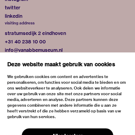
twitter
linkedin
visiting address
stratumsedijk 2 eindhoven
+31 40 238 10 00
info@vanabbemuseum.nl
plan your visit
Deze website maakt gebruik van cookies
exhibitions
activities
We gebruiken cookies om content en advertenties te
personaliseren, om functies voor social media te bieden en om
practical information
ons websiteverkeer te analyseren. Ook delen we informatie
about
over uw gebruik van onze site met onze partners voor social
media, adverteren en analyse. Deze partners kunnen deze
the museum
gegevens combineren met andere informatie die u aan ze
the collection
heeft verstrekt of die ze hebben verzameld op basis van uw
gebruik van hun services.
foundations & partners