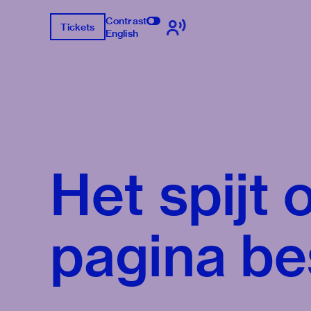
Contrast
Tickets
English
Het spijt
pagina be