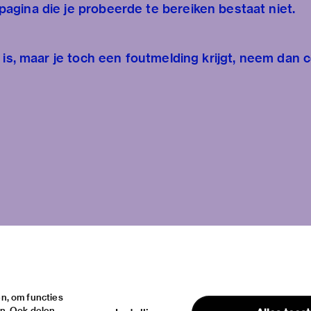
gina die je probeerde te bereiken bestaat niet.
 is, maar je toch een foutmelding krijgt, neem dan 
n, om functies
en. Ook delen