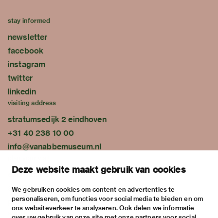
stay informed
newsletter
facebook
instagram
twitter
linkedin
visiting address
stratumsedijk 2 eindhoven
+31 40 238 10 00
info@vanabbemuseum.nl
plan your visit
Deze website maakt gebruik van cookies
exhibitions
activities
We gebruiken cookies om content en advertenties te
personaliseren, om functies voor social media te bieden en om
practical information
ons websiteverkeer te analyseren. Ook delen we informatie
about
over uw gebruik van onze site met onze partners voor social