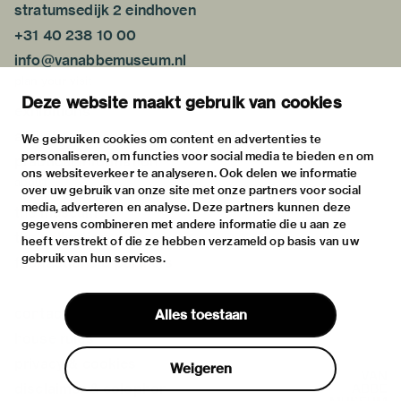
stratumsedijk 2 eindhoven
+31 40 238 10 00
info@vanabbemuseum.nl
plan your visit
Deze website maakt gebruik van cookies
exhibitions
activities
We gebruiken cookies om content en advertenties te
personaliseren, om functies voor social media te bieden en om
practical information
ons websiteverkeer te analyseren. Ook delen we informatie
about
over uw gebruik van onze site met onze partners voor social
media, adverteren en analyse. Deze partners kunnen deze
the museum
gegevens combineren met andere informatie die u aan ze
the collection
heeft verstrekt of die ze hebben verzameld op basis van uw
gebruik van hun services.
foundations & partners
contact
Alles toestaan
house rules
privacy & cookies
Weigeren
disclaimer & colophon