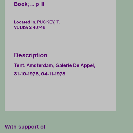
Boek; ... p ill
Located in: PUCKEY, T.
VUBIS
:
2:48748
Description
Tent. Amsterdam, Galerie De Appel,
31-10-1978, 04-11-1978
With support of