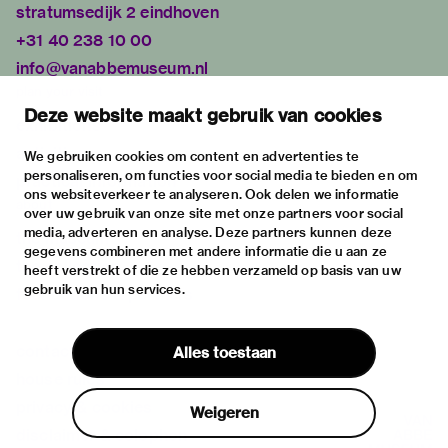
stratumsedijk 2 eindhoven
+31 40 238 10 00
info@vanabbemuseum.nl
plan your visit
Deze website maakt gebruik van cookies
exhibitions
activities
We gebruiken cookies om content en advertenties te
personaliseren, om functies voor social media te bieden en om
practical information
ons websiteverkeer te analyseren. Ook delen we informatie
about
over uw gebruik van onze site met onze partners voor social
media, adverteren en analyse. Deze partners kunnen deze
the museum
gegevens combineren met andere informatie die u aan ze
the collection
heeft verstrekt of die ze hebben verzameld op basis van uw
gebruik van hun services.
foundations & partners
contact
Alles toestaan
house rules
privacy & cookies
Weigeren
disclaimer & colophon