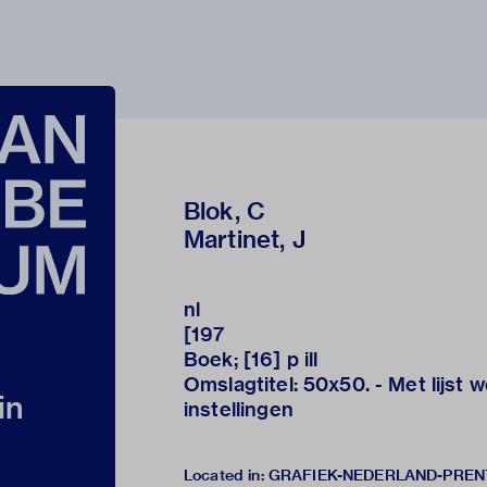
Blok, C
Martinet, J
nl
[197
Boek; [16] p ill
Omslagtitel: 50x50. - Met lijst we
in
instellingen
Located in: GRAFIEK-NEDERLAND-PRE