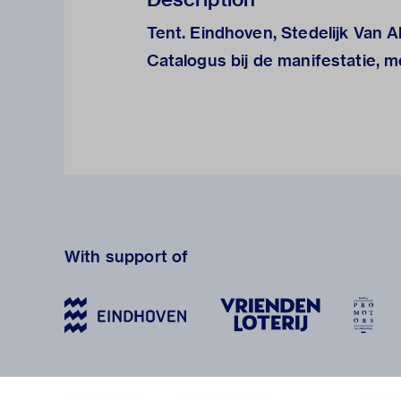
Tent. Eindhoven, Stedelijk Van A
Catalogus bij de manifestatie, 
With support of
stay informed
visiting address
plan yo