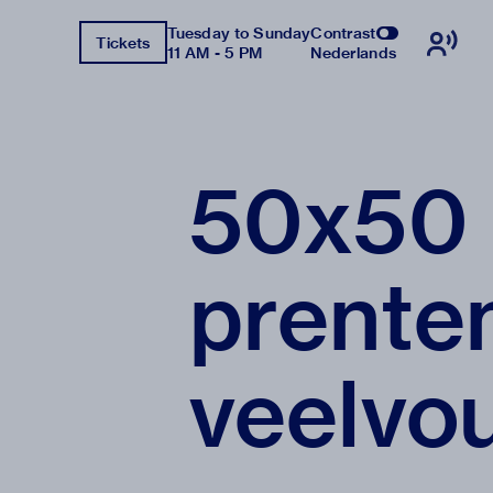
Tuesday to Sunday
Contrast
Tickets
11 AM - 5 PM
Nederlands
50x50 
prente
veelvo