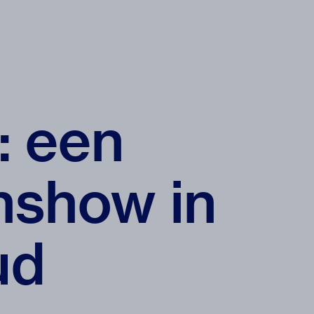
: een
nshow in
ud