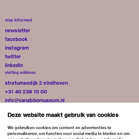
stay informed
newsletter
facebook
instagram
twitter
linkedin
visiting address
stratumsedijk 2 eindhoven
+31 40 238 10 00
info@vanabbemuseum.nl
plan your visit
Deze website maakt gebruik van cookies
exhibitions
activities
We gebruiken cookies om content en advertenties te
personaliseren, om functies voor social media te bieden en om
practical information