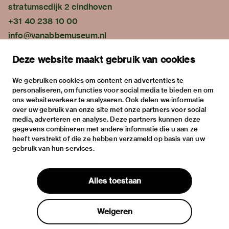
stratumsedijk 2 eindhoven
+31 40 238 10 00
info@vanabbemuseum.nl
plan your visit
Deze website maakt gebruik van cookies
exhibitions
activities
We gebruiken cookies om content en advertenties te
personaliseren, om functies voor social media te bieden en om
practical information
ons websiteverkeer te analyseren. Ook delen we informatie
about
over uw gebruik van onze site met onze partners voor social
media, adverteren en analyse. Deze partners kunnen deze
the museum
gegevens combineren met andere informatie die u aan ze
the collection
heeft verstrekt of die ze hebben verzameld op basis van uw
gebruik van hun services.
foundations & partners
contact
Alles toestaan
house rules
privacy & cookies
Weigeren
disclaimer & colophon