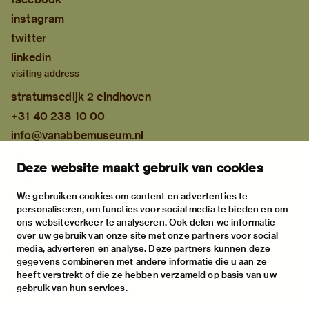
instagram
twitter
linkedin
visiting address
stratumsedijk 2 eindhoven
+31 40 238 10 00
info@vanabbemuseum.nl
plan your visit
Deze website maakt gebruik van cookies
exhibitions
activities
We gebruiken cookies om content en advertenties te
personaliseren, om functies voor social media te bieden en om
practical information
ons websiteverkeer te analyseren. Ook delen we informatie
about
over uw gebruik van onze site met onze partners voor social
media, adverteren en analyse. Deze partners kunnen deze
the museum
gegevens combineren met andere informatie die u aan ze
the collection
heeft verstrekt of die ze hebben verzameld op basis van uw
gebruik van hun services.
foundations & partners