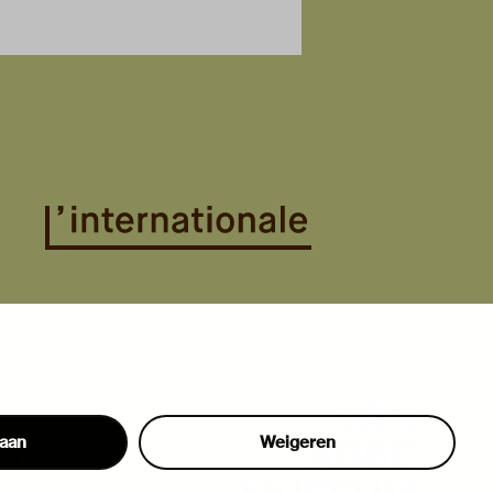
taan
Weigeren
hon