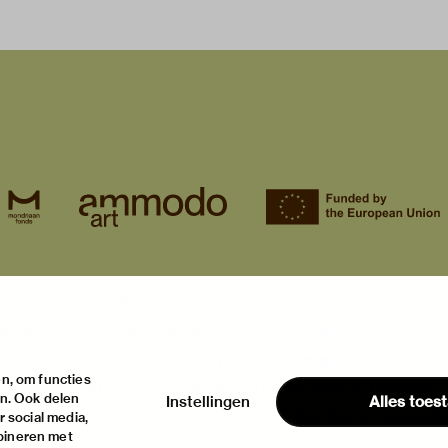
ur visit
about
itions
the museum
contact
ties
the collection
house rules
n, om functies
ical information
foundations & partners
privacy & cookies
en. Ook delen
Instellingen
Alles toes
disclaimer & colop
 social media,
bineren met