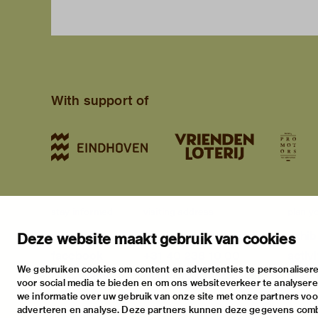
With support of
stay informed
visiting address
plan yo
newsletter
stratumsedijk 2 eindhoven
exhib
Deze website maakt gebruik van cookies
facebook
+31 40 238 10 00
activi
We gebruiken cookies om content en advertenties te personalisere
instagram
info@vanabbemuseum.nl
pract
voor social media te bieden en om ons websiteverkeer te analyser
twitter
we informatie over uw gebruik van onze site met onze partners voor
adverteren en analyse. Deze partners kunnen deze gegevens com
linkedin