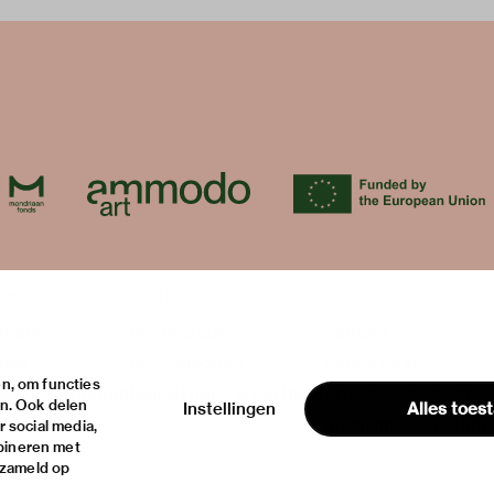
ur visit
about
itions
the museum
contact
ties
the collection
house rules
n, om functies
ical information
foundations & partners
privacy & cookies
en. Ook delen
Instellingen
Alles toes
disclaimer & colop
 social media,
bineren met
rzameld op