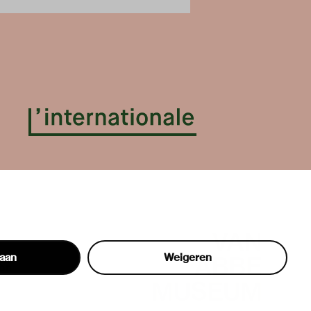
taan
Weigeren
hon