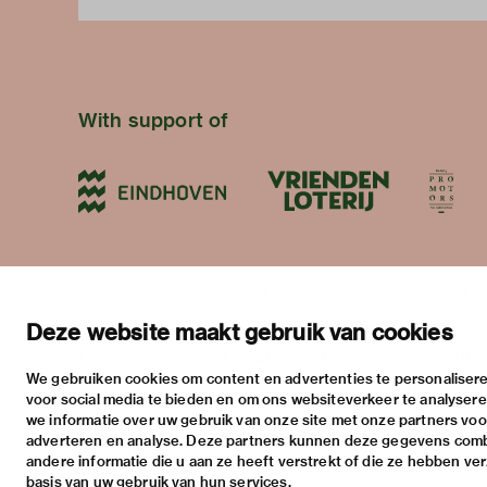
With support of
stay informed
visiting address
plan yo
newsletter
stratumsedijk 2 eindhoven
exhib
Deze website maakt gebruik van cookies
facebook
+31 40 238 10 00
activi
We gebruiken cookies om content en advertenties te personalisere
instagram
info@vanabbemuseum.nl
pract
voor social media te bieden en om ons websiteverkeer te analyser
twitter
we informatie over uw gebruik van onze site met onze partners voor
adverteren en analyse. Deze partners kunnen deze gegevens com
linkedin
andere informatie die u aan ze heeft verstrekt of die ze hebben ve
basis van uw gebruik van hun services.