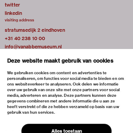
twitter
linkedin
visiting address
stratumsedijk 2 eindhoven
+31 40 238 10 00
info@vanabbemuseum.nl
plan your visit
Deze website maakt gebruik van cookies
exhibitions
activities
We gebruiken cookies om content en advertenties te
personaliseren, om functies voor social media te bieden en om
practical information
ons websiteverkeer te analyseren. Ook delen we informatie
about
over uw gebruik van onze site met onze partners voor social
media, adverteren en analyse. Deze partners kunnen deze
the museum
gegevens combineren met andere informatie die u aan ze
the collection
heeft verstrekt of die ze hebben verzameld op basis van uw
gebruik van hun services.
foundations & partners
contact
Alles toestaan