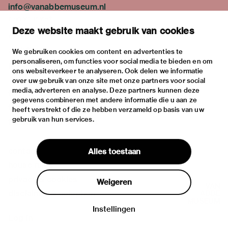
info@vanabbemuseum.nl
plan your visit
Deze website maakt gebruik van cookies
exhibitions
activities
We gebruiken cookies om content en advertenties te
personaliseren, om functies voor social media te bieden en om
practical information
ons websiteverkeer te analyseren. Ook delen we informatie
about
over uw gebruik van onze site met onze partners voor social
media, adverteren en analyse. Deze partners kunnen deze
the museum
gegevens combineren met andere informatie die u aan ze
the collection
heeft verstrekt of die ze hebben verzameld op basis van uw
gebruik van hun services.
foundations & partners
contact
Alles toestaan
house rules
privacy & cookies
Weigeren
disclaimer & colophon
Instellingen
Log in