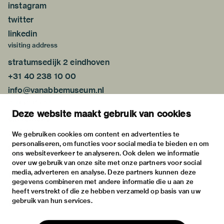
instagram
twitter
linkedin
visiting address
stratumsedijk 2 eindhoven
+31 40 238 10 00
info@vanabbemuseum.nl
plan your visit
Deze website maakt gebruik van cookies
exhibitions
activities
We gebruiken cookies om content en advertenties te
personaliseren, om functies voor social media te bieden en om
practical information
ons websiteverkeer te analyseren. Ook delen we informatie
about
over uw gebruik van onze site met onze partners voor social
media, adverteren en analyse. Deze partners kunnen deze
the museum
gegevens combineren met andere informatie die u aan ze
the collection
heeft verstrekt of die ze hebben verzameld op basis van uw
gebruik van hun services.
foundations & partners