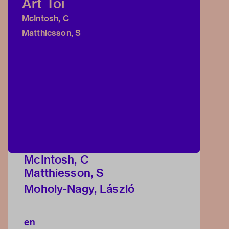
Art Toi
McIntosh, C
Matthiesson, S
McIntosh, C
Matthiesson, S
Moholy-Nagy, László
en