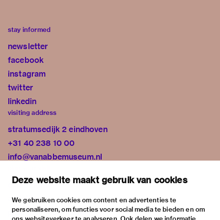
stay informed
newsletter
facebook
instagram
twitter
linkedin
visiting address
stratumsedijk 2 eindhoven
+31 40 238 10 00
info@vanabbemuseum.nl
plan your visit
Deze website maakt gebruik van cookies
exhibitions
activities
We gebruiken cookies om content en advertenties te
personaliseren, om functies voor social media te bieden en om
practical information
ons websiteverkeer te analyseren. Ook delen we informatie