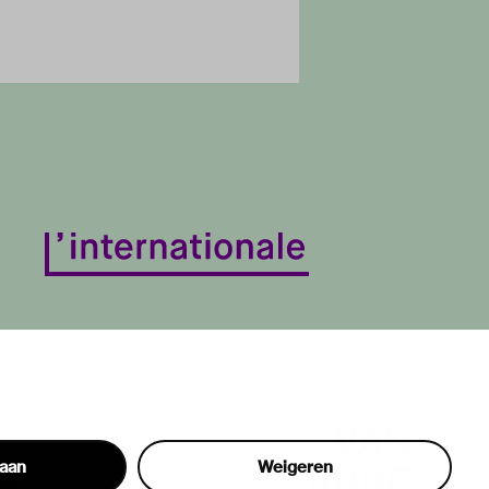
taan
Weigeren
hon