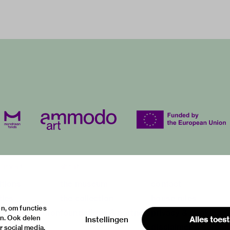
ur visit
about
itions
the museum
contact
ties
the collection
house rules
n, om functies
ical information
foundations & partners
privacy & cookies
en. Ook delen
Instellingen
Alles toes
disclaimer & colop
 social media,