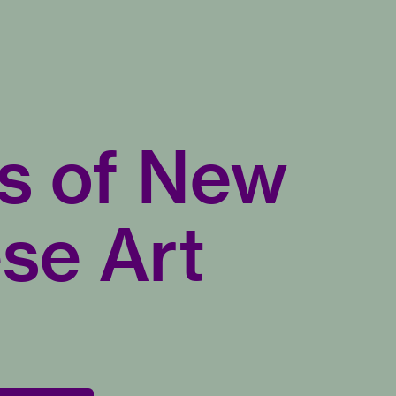
s of New
se Art