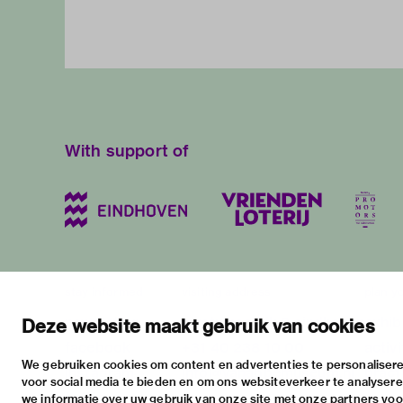
With support of
stay informed
visiting address
plan yo
newsletter
stratumsedijk 2 eindhoven
exhib
Deze website maakt gebruik van cookies
facebook
+31 40 238 10 00
activi
We gebruiken cookies om content en advertenties te personalisere
instagram
info@vanabbemuseum.nl
pract
voor social media te bieden en om ons websiteverkeer te analyser
twitter
we informatie over uw gebruik van onze site met onze partners voor