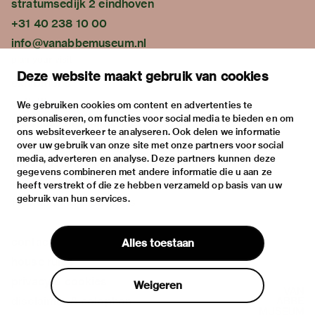
stratumsedijk 2 eindhoven
+31 40 238 10 00
info@vanabbemuseum.nl
plan your visit
Deze website maakt gebruik van cookies
exhibitions
activities
We gebruiken cookies om content en advertenties te
personaliseren, om functies voor social media te bieden en om
practical information
ons websiteverkeer te analyseren. Ook delen we informatie
about
over uw gebruik van onze site met onze partners voor social
media, adverteren en analyse. Deze partners kunnen deze
the museum
gegevens combineren met andere informatie die u aan ze
the collection
heeft verstrekt of die ze hebben verzameld op basis van uw
gebruik van hun services.
foundations & partners
contact
Alles toestaan
house rules
privacy & cookies
Weigeren
disclaimer & colophon