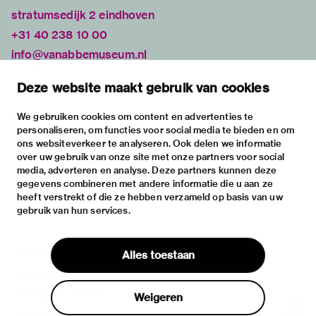
stratumsedijk 2 eindhoven
+31 40 238 10 00
info@vanabbemuseum.nl
plan your visit
Deze website maakt gebruik van cookies
exhibitions
activities
We gebruiken cookies om content en advertenties te
personaliseren, om functies voor social media te bieden en om
practical information
ons websiteverkeer te analyseren. Ook delen we informatie
about
over uw gebruik van onze site met onze partners voor social
media, adverteren en analyse. Deze partners kunnen deze
the museum
gegevens combineren met andere informatie die u aan ze
the collection
heeft verstrekt of die ze hebben verzameld op basis van uw
gebruik van hun services.
foundations & partners
contact
Alles toestaan
house rules
privacy & cookies
Weigeren
disclaimer & colophon