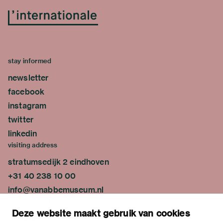
stay informed
newsletter
facebook
instagram
twitter
linkedin
visiting address
stratumsedijk 2 eindhoven
+31 40 238 10 00
info@vanabbemuseum.nl
plan your visit
Deze website maakt gebruik van cookies
exhibitions