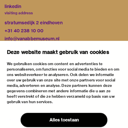
linkedin
visiting address
stratumsedijk 2 eindhoven
+31 40 238 10 00
info@vanabbemuseum.nl
plan your visit
Deze website maakt gebruik van cookies
exhibitions
activities
We gebruiken cookies om content en advertenties te
personaliseren, om functies voor social media te bieden en om
practical information
ons websiteverkeer te analyseren. Ook delen we informatie
about
over uw gebruik van onze site met onze partners voor social
media, adverteren en analyse. Deze partners kunnen deze
the museum
gegevens combineren met andere informatie die u aan ze
the collection
heeft verstrekt of die ze hebben verzameld op basis van uw
gebruik van hun services.
foundations & partners
contact
Alles toestaan
house rules