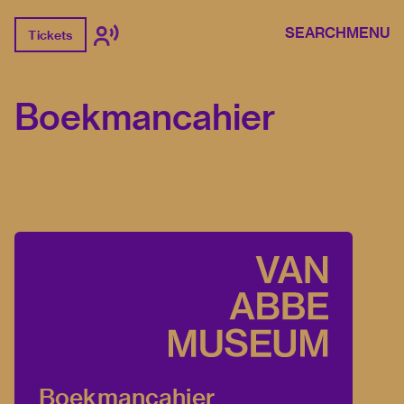
SEARCH
MENU
Tickets
Boekmancahier
Boekmancahier