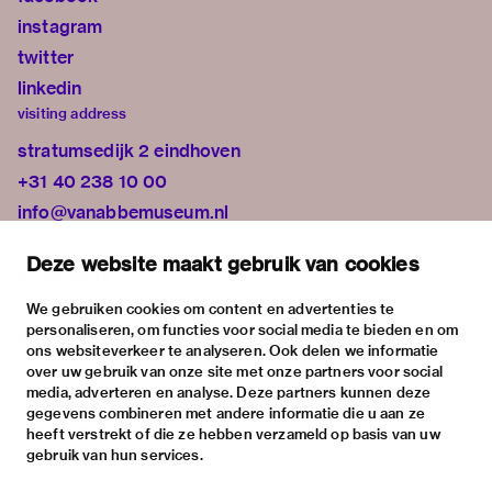
instagram
twitter
linkedin
visiting address
stratumsedijk 2 eindhoven
+31 40 238 10 00
info@vanabbemuseum.nl
plan your visit
Deze website maakt gebruik van cookies
exhibitions
activities
We gebruiken cookies om content en advertenties te
personaliseren, om functies voor social media te bieden en om
practical information
ons websiteverkeer te analyseren. Ook delen we informatie
about
over uw gebruik van onze site met onze partners voor social
media, adverteren en analyse. Deze partners kunnen deze
the museum
gegevens combineren met andere informatie die u aan ze
the collection
heeft verstrekt of die ze hebben verzameld op basis van uw
gebruik van hun services.
foundations & partners