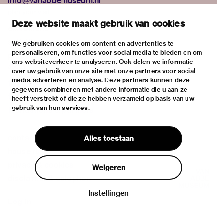
info@vanabbemuseum.nl
plan your visit
Deze website maakt gebruik van cookies
exhibitions
activities
We gebruiken cookies om content en advertenties te
personaliseren, om functies voor social media te bieden en om
practical information
ons websiteverkeer te analyseren. Ook delen we informatie
about
over uw gebruik van onze site met onze partners voor social
media, adverteren en analyse. Deze partners kunnen deze
the museum
gegevens combineren met andere informatie die u aan ze
the collection
heeft verstrekt of die ze hebben verzameld op basis van uw
gebruik van hun services.
foundations & partners
contact
Alles toestaan
house rules
privacy & cookies
Weigeren
disclaimer & colophon
Instellingen
Log in