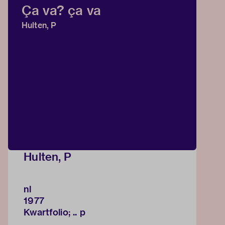
Ça va? ça va
Hulten, P
Hulten, P
nl
1977
Kwartfolio; .. p