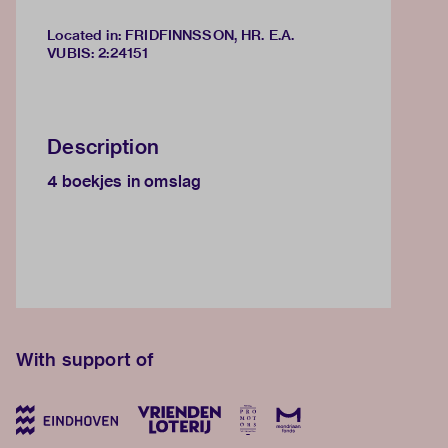
Located in: FRIDFINNSSON, HR. E.A.
VUBIS
:
2:24151
Description
4 boekjes in omslag
With support of