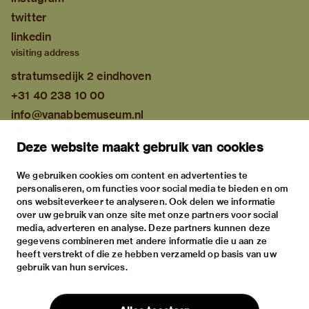
twitter
linkedin
visiting address
stratumsedijk 2 eindhoven
+31 40 238 10 00
info@vanabbemuseum.nl
plan your visit
Deze website maakt gebruik van cookies
exhibitions
activities
We gebruiken cookies om content en advertenties te
personaliseren, om functies voor social media te bieden en om
practical information
ons websiteverkeer te analyseren. Ook delen we informatie
about
over uw gebruik van onze site met onze partners voor social
media, adverteren en analyse. Deze partners kunnen deze
the museum
gegevens combineren met andere informatie die u aan ze
the collection
heeft verstrekt of die ze hebben verzameld op basis van uw
gebruik van hun services.
foundations & partners