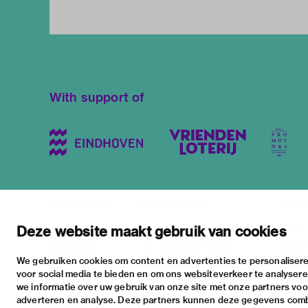
With support of
stay informed
visiting address
plan yo
newsletter
stratumsedijk 2 eindhoven
exhib
Deze website maakt gebruik van cookies
facebook
+31 40 238 10 00
activi
We gebruiken cookies om content en advertenties te personalisere
instagram
info@vanabbemuseum.nl
pract
voor social media te bieden en om ons websiteverkeer te analyser
twitter
we informatie over uw gebruik van onze site met onze partners voor
adverteren en analyse. Deze partners kunnen deze gegevens com
linkedin