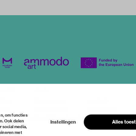
ur visit
about
itions
the museum
contact
ties
the collection
house rules
n, om functies
ical information
foundations & partners
privacy & cookies
en. Ook delen
Instellingen
Alles toes
disclaimer & colop
 social media,
bineren met