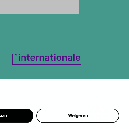
taan
Weigeren
hon