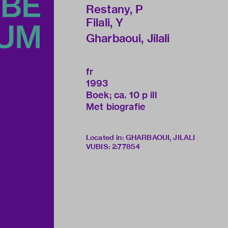
Restany, P
Filali, Y
Gharbaoui, Jilali
fr
1993
Boek; ca. 10 p ill
Met biografie
Located in: GHARBAOUI, JILALI
VUBIS
:
2:77854