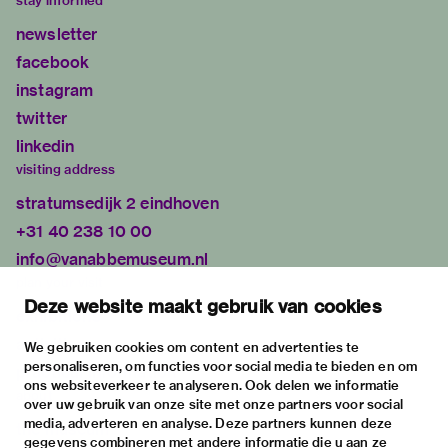
stay informed
newsletter
facebook
instagram
twitter
linkedin
visiting address
stratumsedijk 2 eindhoven
+31 40 238 10 00
info@vanabbemuseum.nl
plan your visit
Deze website maakt gebruik van cookies
exhibitions
activities
We gebruiken cookies om content en advertenties te
personaliseren, om functies voor social media te bieden en om
practical information
ons websiteverkeer te analyseren. Ook delen we informatie
about
over uw gebruik van onze site met onze partners voor social
media, adverteren en analyse. Deze partners kunnen deze
the museum
gegevens combineren met andere informatie die u aan ze