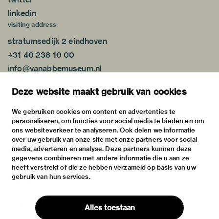
linkedin
visiting address
stratumsedijk 2 eindhoven
+31 40 238 10 00
info@vanabbemuseum.nl
plan your visit
Deze website maakt gebruik van cookies
exhibitions
activities
We gebruiken cookies om content en advertenties te
personaliseren, om functies voor social media te bieden en om
practical information
ons websiteverkeer te analyseren. Ook delen we informatie
about
over uw gebruik van onze site met onze partners voor social
media, adverteren en analyse. Deze partners kunnen deze
the museum
gegevens combineren met andere informatie die u aan ze
the collection
heeft verstrekt of die ze hebben verzameld op basis van uw
gebruik van hun services.
foundations & partners
contact
Alles toestaan