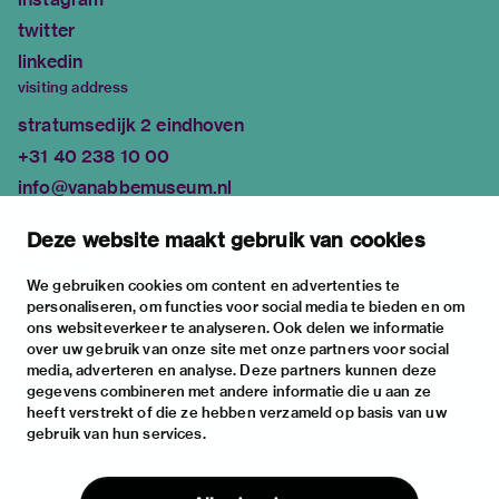
twitter
linkedin
visiting address
stratumsedijk 2 eindhoven
+31 40 238 10 00
info@vanabbemuseum.nl
plan your visit
Deze website maakt gebruik van cookies
exhibitions
activities
We gebruiken cookies om content en advertenties te
personaliseren, om functies voor social media te bieden en om
practical information
ons websiteverkeer te analyseren. Ook delen we informatie
about
over uw gebruik van onze site met onze partners voor social
media, adverteren en analyse. Deze partners kunnen deze
the museum
gegevens combineren met andere informatie die u aan ze
the collection
heeft verstrekt of die ze hebben verzameld op basis van uw
gebruik van hun services.
foundations & partners