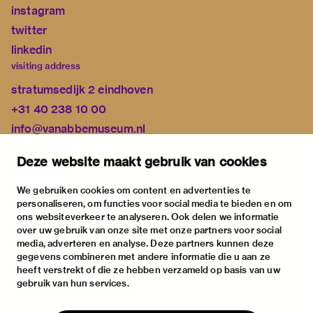
instagram
twitter
linkedin
visiting address
stratumsedijk 2 eindhoven
+31 40 238 10 00
info@vanabbemuseum.nl
plan your visit
Deze website maakt gebruik van cookies
exhibitions
activities
We gebruiken cookies om content en advertenties te
personaliseren, om functies voor social media te bieden en om
practical information
ons websiteverkeer te analyseren. Ook delen we informatie
about
over uw gebruik van onze site met onze partners voor social
media, adverteren en analyse. Deze partners kunnen deze
the museum
gegevens combineren met andere informatie die u aan ze
the collection
heeft verstrekt of die ze hebben verzameld op basis van uw
gebruik van hun services.
foundations & partners