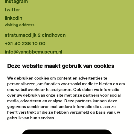
instagram
twitter
linkedin
visiting address
stratumsedijk 2 eindhoven
+31 40 238 10 00
info@vanabbemuseum.nl
plan your visit
Deze website maakt gebruik van cookies
exhibitions
activities
We gebruiken cookies om content en advertenties te
personaliseren, om functies voor social media te bieden en om
practical information
ons websiteverkeer te analyseren. Ook delen we informatie
about
over uw gebruik van onze site met onze partners voor social
media, adverteren en analyse. Deze partners kunnen deze
the museum
gegevens combineren met andere informatie die u aan ze
the collection
heeft verstrekt of die ze hebben verzameld op basis van uw
gebruik van hun services.
foundations & partners