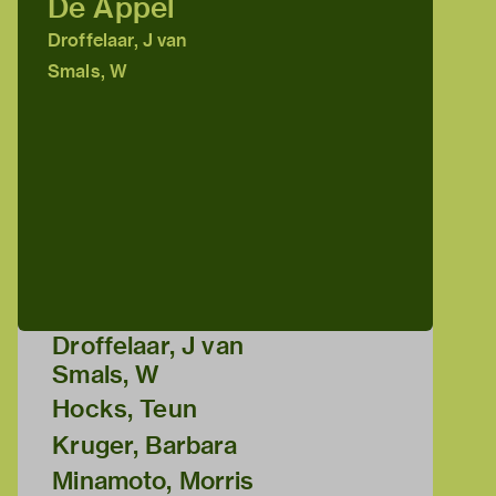
De Appel
Droffelaar, J van
Smals, W
Droffelaar, J van
Smals, W
Hocks, Teun
Kruger, Barbara
Minamoto, Morris