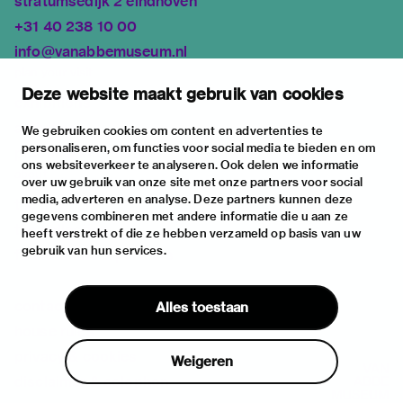
stratumsedijk 2 eindhoven
+31 40 238 10 00
info@vanabbemuseum.nl
plan your visit
Deze website maakt gebruik van cookies
exhibitions
activities
We gebruiken cookies om content en advertenties te
personaliseren, om functies voor social media te bieden en om
practical information
ons websiteverkeer te analyseren. Ook delen we informatie
about
over uw gebruik van onze site met onze partners voor social
media, adverteren en analyse. Deze partners kunnen deze
the museum
gegevens combineren met andere informatie die u aan ze
the collection
heeft verstrekt of die ze hebben verzameld op basis van uw
gebruik van hun services.
foundations & partners
contact
Alles toestaan
house rules
privacy & cookies
Weigeren
disclaimer & colophon