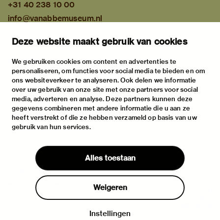
+31 40 238 10 00
info@vanabbemuseum.nl
plan your visit
Deze website maakt gebruik van cookies
exhibitions
activities
We gebruiken cookies om content en advertenties te
personaliseren, om functies voor social media te bieden en om
practical information
ons websiteverkeer te analyseren. Ook delen we informatie
about
over uw gebruik van onze site met onze partners voor social
media, adverteren en analyse. Deze partners kunnen deze
the museum
gegevens combineren met andere informatie die u aan ze
the collection
heeft verstrekt of die ze hebben verzameld op basis van uw
gebruik van hun services.
foundations & partners
contact
Alles toestaan
house rules
privacy & cookies
Weigeren
disclaimer & colophon
Instellingen