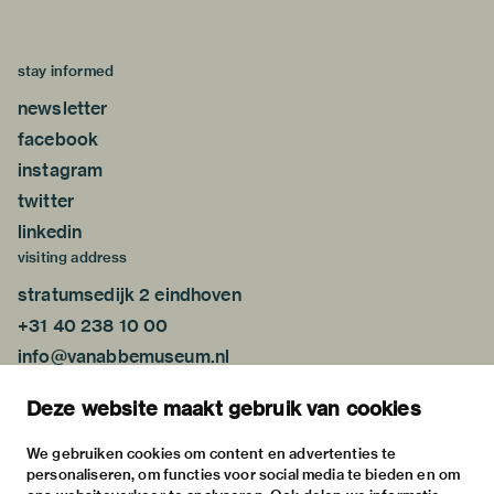
stay informed
newsletter
facebook
instagram
twitter
linkedin
visiting address
stratumsedijk 2 eindhoven
+31 40 238 10 00
info@vanabbemuseum.nl
plan your visit
Deze website maakt gebruik van cookies
exhibitions
activities
We gebruiken cookies om content en advertenties te
personaliseren, om functies voor social media te bieden en om
practical information