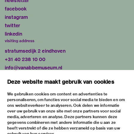
newsletter
facebook
instagram
twitter
linkedin
visiting address
stratumsedijk 2 eindhoven
+31 40 238 10 00
info@vanabbemuseum.nl
plan your visit
Deze website maakt gebruik van cookies
exhibitions
activities
We gebruiken cookies om content en advertenties te
personaliseren, om functies voor social media te bieden en om
practical information
ons websiteverkeer te analyseren. Ook delen we informatie
about
over uw gebruik van onze site met onze partners voor social
media, adverteren en analyse. Deze partners kunnen deze
the museum
gegevens combineren met andere informatie die u aan ze
the collection
heeft verstrekt of die ze hebben verzameld op basis van uw
gebruik van hun services.