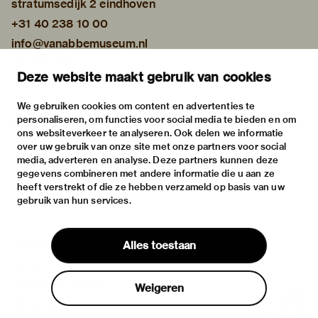
stratumsedijk 2 eindhoven
+31 40 238 10 00
info@vanabbemuseum.nl
plan your visit
Deze website maakt gebruik van cookies
exhibitions
activities
We gebruiken cookies om content en advertenties te
personaliseren, om functies voor social media te bieden en om
practical information
ons websiteverkeer te analyseren. Ook delen we informatie
about
over uw gebruik van onze site met onze partners voor social
media, adverteren en analyse. Deze partners kunnen deze
the museum
gegevens combineren met andere informatie die u aan ze
the collection
heeft verstrekt of die ze hebben verzameld op basis van uw
gebruik van hun services.
foundations & partners
contact
Alles toestaan
house rules
privacy & cookies
Weigeren
disclaimer & colophon