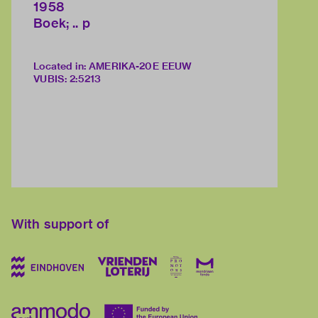
1958
Boek; .. p
Located in: AMERIKA-20E EEUW
VUBIS
:
2:5213
With support of