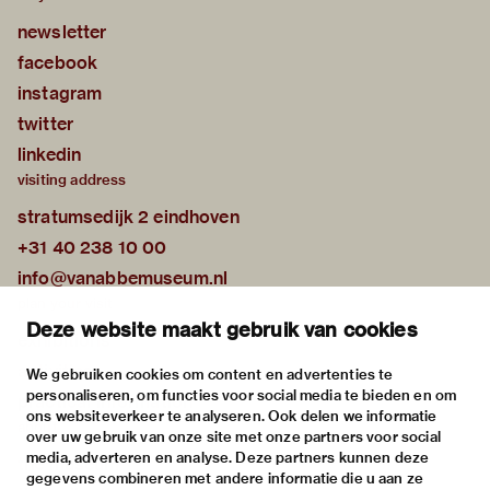
newsletter
facebook
instagram
twitter
linkedin
visiting address
stratumsedijk 2 eindhoven
+31 40 238 10 00
info@vanabbemuseum.nl
plan your visit
Deze website maakt gebruik van cookies
exhibitions
activities
We gebruiken cookies om content en advertenties te
personaliseren, om functies voor social media te bieden en om
practical information
ons websiteverkeer te analyseren. Ook delen we informatie
about
over uw gebruik van onze site met onze partners voor social
media, adverteren en analyse. Deze partners kunnen deze
the museum
gegevens combineren met andere informatie die u aan ze