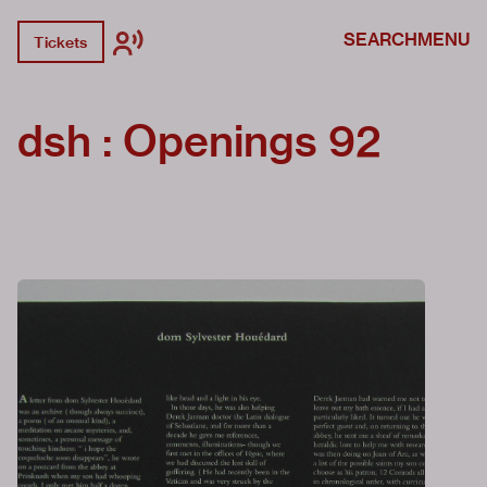
SEARCH
MENU
Tickets
dsh : Openings 92