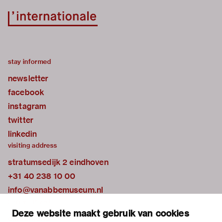
stay informed
newsletter
facebook
instagram
twitter
linkedin
visiting address
stratumsedijk 2 eindhoven
+31 40 238 10 00
info@vanabbemuseum.nl
plan your visit
Deze website maakt gebruik van cookies
exhibitions