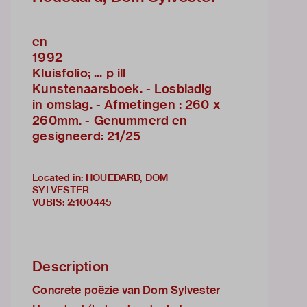
en
1992
Kluisfolio; ... p ill
Kunstenaarsboek. - Losbladig
in omslag. - Afmetingen : 260 x
260mm. - Genummerd en
gesigneerd: 21/25
Located in: HOUEDARD, DOM
SYLVESTER
VUBIS
:
2:100445
Description
Concrete poëzie van Dom Sylvester