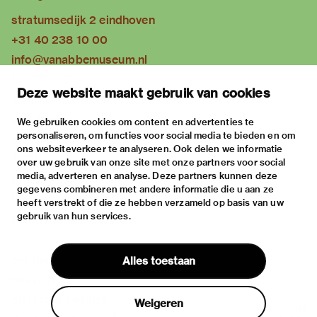
stratumsedijk 2 eindhoven
+31 40 238 10 00
info@vanabbemuseum.nl
plan your visit
Deze website maakt gebruik van cookies
exhibitions
activities
We gebruiken cookies om content en advertenties te
personaliseren, om functies voor social media te bieden en om
practical information
ons websiteverkeer te analyseren. Ook delen we informatie
about
over uw gebruik van onze site met onze partners voor social
media, adverteren en analyse. Deze partners kunnen deze
the museum
gegevens combineren met andere informatie die u aan ze
the collection
heeft verstrekt of die ze hebben verzameld op basis van uw
gebruik van hun services.
foundations & partners
contact
Alles toestaan
house rules
privacy & cookies
Weigeren