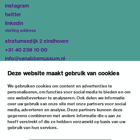
instagram
twitter
linkedin
visiting address
stratumsedijk 2 eindhoven
+31 40 238 10 00
info@vanabbemuseum.nl
plan your visit
Deze website maakt gebruik van cookies
exhibitions
activities
We gebruiken cookies om content en advertenties te
personaliseren, om functies voor social media te bieden en om
practical information
ons websiteverkeer te analyseren. Ook delen we informatie
about
over uw gebruik van onze site met onze partners voor social
media, adverteren en analyse. Deze partners kunnen deze
the museum
gegevens combineren met andere informatie die u aan ze
the collection
heeft verstrekt of die ze hebben verzameld op basis van uw
gebruik van hun services.
foundations & partners