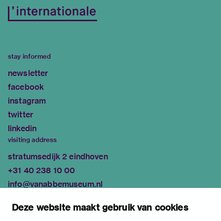
stay informed
newsletter
facebook
instagram
twitter
linkedin
visiting address
stratumsedijk 2 eindhoven
+31 40 238 10 00
info@vanabbemuseum.nl
plan your visit
Deze website maakt gebruik van cookies
exhibitions