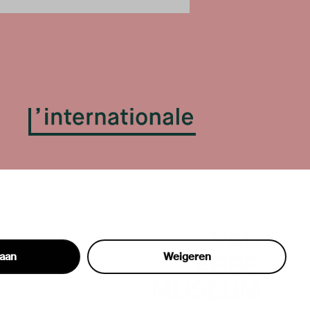
taan
Weigeren
hon