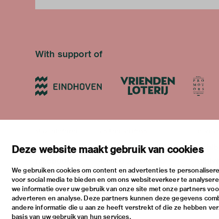
With support of
stay informed
visiting address
plan yo
newsletter
stratumsedijk 2 eindhoven
exhib
Deze website maakt gebruik van cookies
facebook
+31 40 238 10 00
activi
We gebruiken cookies om content en advertenties te personalisere
instagram
info@vanabbemuseum.nl
pract
voor social media te bieden en om ons websiteverkeer te analyser
twitter
we informatie over uw gebruik van onze site met onze partners voor
adverteren en analyse. Deze partners kunnen deze gegevens com
linkedin
andere informatie die u aan ze heeft verstrekt of die ze hebben ve
basis van uw gebruik van hun services.