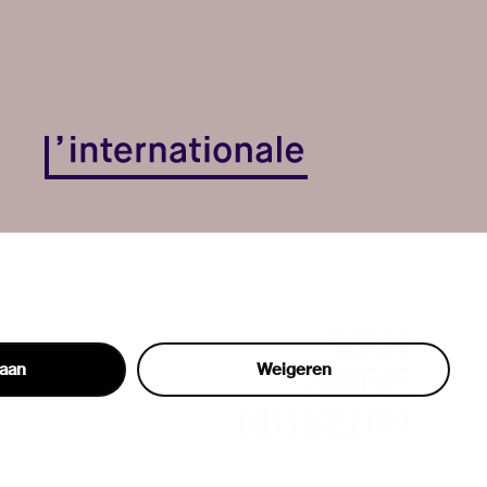
taan
Weigeren
hon