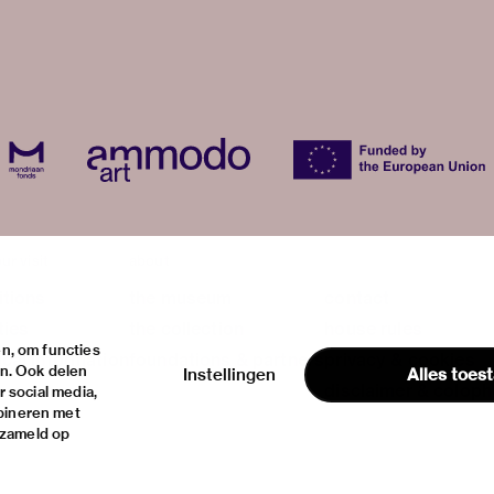
ur visit
about
itions
the museum
contact
ties
the collection
house rules
n, om functies
ical information
foundations & partners
privacy & cookies
en. Ook delen
Instellingen
Alles toes
disclaimer & colop
 social media,
bineren met
rzameld op