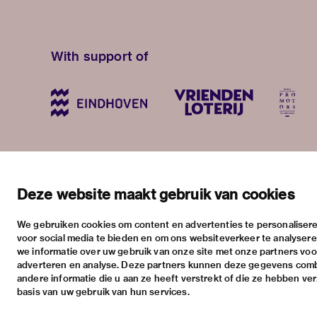
With support of
stay informed
visiting address
plan yo
newsletter
stratumsedijk 2 eindhoven
exhib
Deze website maakt gebruik van cookies
facebook
+31 40 238 10 00
activi
We gebruiken cookies om content en advertenties te personalisere
instagram
info@vanabbemuseum.nl
pract
voor social media te bieden en om ons websiteverkeer te analyser
twitter
we informatie over uw gebruik van onze site met onze partners voor
adverteren en analyse. Deze partners kunnen deze gegevens com
linkedin
andere informatie die u aan ze heeft verstrekt of die ze hebben ve
basis van uw gebruik van hun services.
Log in